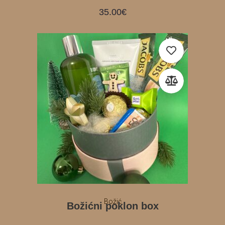
35.00
€
Božić
Božićni poklon box