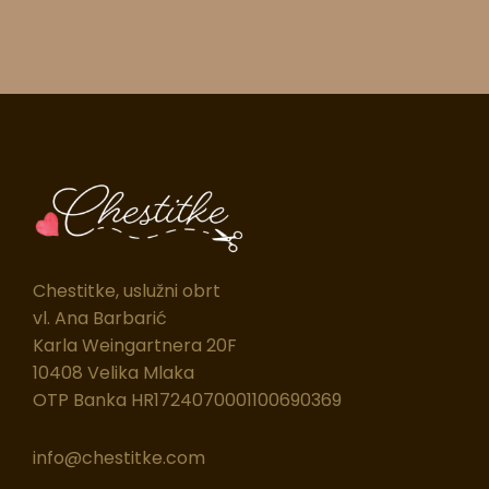
Chestitke, uslužni obrt
vl. Ana Barbarić
Karla Weingartnera 20F
10408 Velika Mlaka
OTP Banka HR1724070001100690369
info@chestitke.com