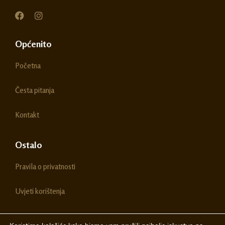
F
I
a
n
c
s
e
t
Općenito
b
a
o
g
Početna
o
r
k
a
m
Česta pitanja
Kontakt
Ostalo
Pravila o privatnosti
Uvjeti korištenja