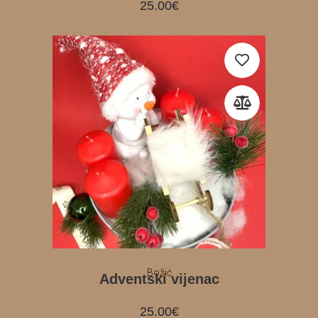
25.00
€
Božić
Adventski vijenac
25.00
€