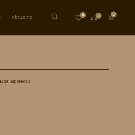
0
0
0
Aktualno
aj za usporedbu