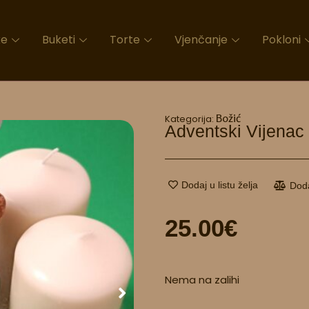
ke
Buketi
Torte
Vjenčanje
Pokloni
Božić
Kategorija:
Adventski Vijenac
Dodaj u listu želja
Dod
25.00
€
Nema na zalihi