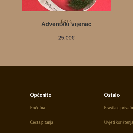
Božić
Adventski vijenac
25.00
€
Općenito
Ostalo
Početna
Pravila o privatn
Česta pitanja
Uvjeti korištenj