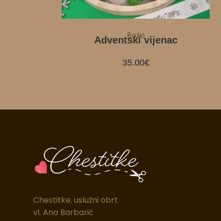
Božić
Adventski vijenac
35.00
€
Chestitke, uslužni obrt
vl. Ana Barbarić