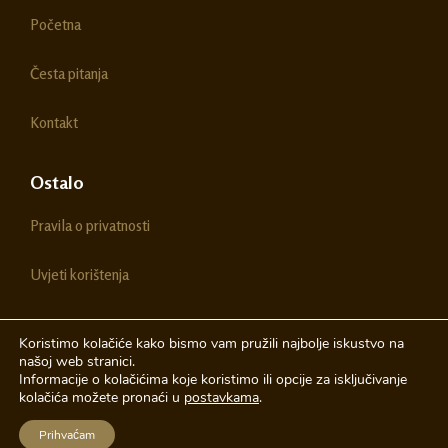
o
g
Početna
o
r
k
a
m
Česta pitanja
Kontakt
Ostalo
Pravila o privatnosti
Uvjeti korištenja
Koristimo kolačiće kako bismo vam pružili najbolje iskustvo na
našoj web stranici.
© 2026 Chestitke | Sva prava pridržava
Informacije o kolačićima koje koristimo ili opcije za isključivanje
kolačića možete pronaći u
postavkama
.
Izrada web stranica
A-Design
Prihvaćam