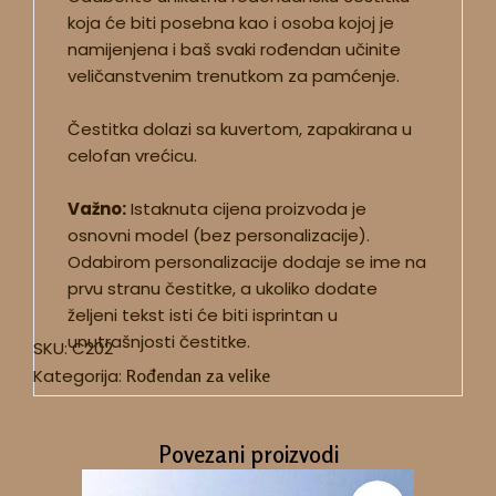
koja će biti posebna kao i osoba kojoj je
namijenjena i baš svaki rođendan učinite
veličanstvenim trenutkom za pamćenje.
Čestitka dolazi sa kuvertom, zapakirana u
celofan vrećicu.
Važno:
Istaknuta cijena proizvoda je
osnovni model (bez personalizacije).
Odabirom personalizacije dodaje se ime na
prvu stranu čestitke, a ukoliko dodate
željeni tekst isti će biti isprintan u
unutrašnjosti čestitke.
SKU:
C202
Kategorija:
Rođendan za velike
Povezani proizvodi