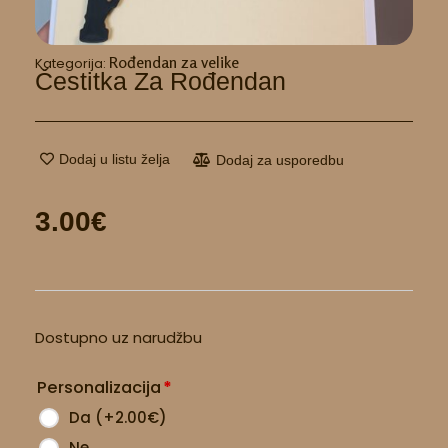
Rođendan za velike
Kategorija:
Čestitka Za Rođendan
Dodaj u listu želja
Dodaj za usporedbu
3.00
€
Čestitka
Dostupno uz narudžbu
za
rođendan
Personalizacija
*
količina
Da
(
+2.00
€
)
Ne