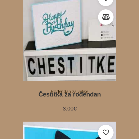
Rođendan za velike
Čestitka za rođendan
3.00
€