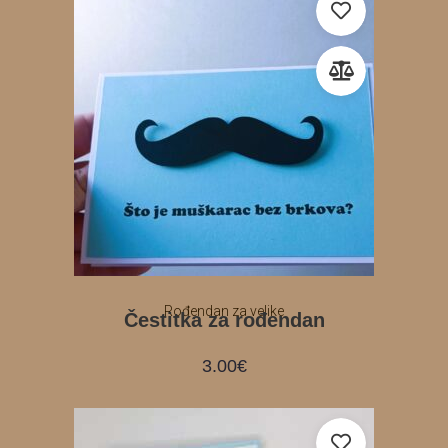
Rođendan za velike
Čestitka za rođendan
3.00
€