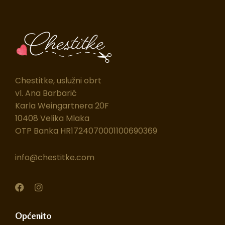
Chestitke, uslužni obrt
vl. Ana Barbarić
Karla Weingartnera 20F
10408 Velika Mlaka
OTP Banka HR1724070001100690369
info@chestitke.com
F
I
a
n
c
s
e
t
Općenito
b
a