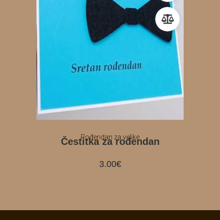
Rođendan za velike
Čestitka za rođendan
3.00
€