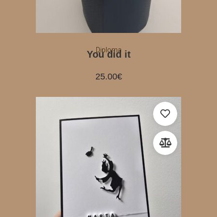
Diploma
You did it
25.00
€