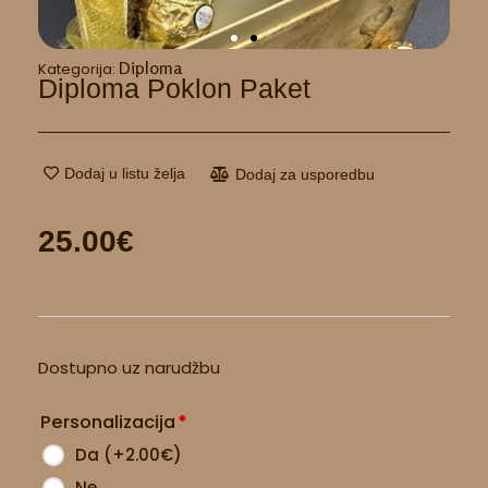
Diploma
Kategorija:
Diploma Poklon Paket
Dodaj u listu želja
Dodaj za usporedbu
25.00
€
Diploma
Dostupno uz narudžbu
poklon
paket
Personalizacija
*
količina
Da
(
+2.00
€
)
Ne