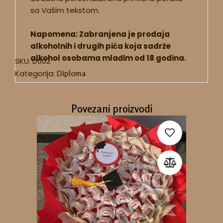
sa Vašim tekstom.
Napomena: Zabranjena je prodaja
alkoholnih i drugih pića koja sadrže
alkohol osobama mlađim od 18 godina.
SKU:
D002
Kategorija:
Diploma
Povezani proizvodi