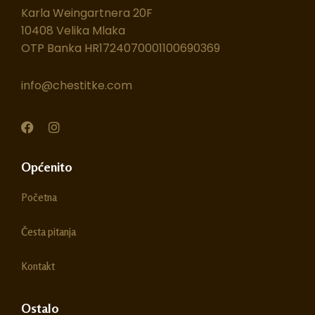
Karla Weingartnera 20F
10408 Velika Mlaka
OTP Banka HR1724070001100690369
info@chestitke.com
F
I
a
n
c
s
e
t
Općenito
b
a
o
g
Početna
o
r
k
a
m
Česta pitanja
Kontakt
Ostalo