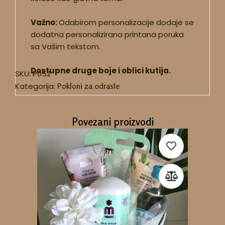
Važno:
Odabirom personalizacije dodaje se
dodatna personalizirana printana poruka
sa Vašim tekstom.
Dostupne druge boje i oblici kutija.
SKU:
P052
Kategorija:
Pokloni za odrasle
Povezani proizvodi