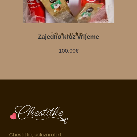
Pokloni za odrasle
Zajedno kroz vrijeme
100.00
€
Chestitke, uslužni obrt