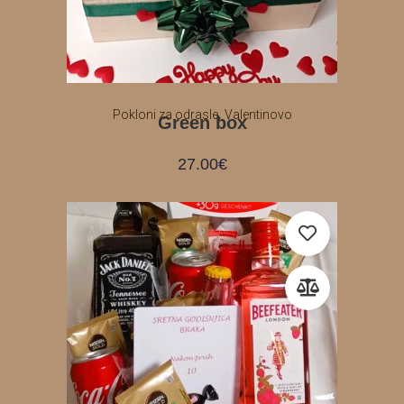
,
Pokloni za odrasle
Valentinovo
Green box
27.00
€