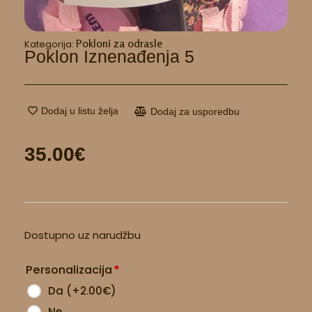
Pokloni za odrasle
Kategorija:
Poklon Iznenađenja 5
Dodaj u listu želja
Dodaj za usporedbu
35.00
€
Poklon
Dostupno uz narudžbu
iznenađenja
5
Personalizacija
*
količina
Da
(
+2.00
€
)
Ne