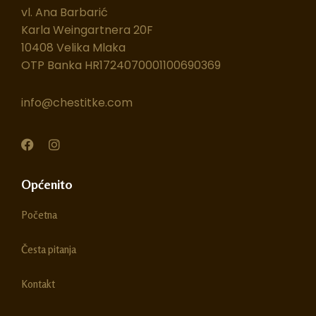
vl. Ana Barbarić
Karla Weingartnera 20F
10408 Velika Mlaka
OTP Banka HR1724070001100690369
info@chestitke.com
F
I
a
n
c
s
e
t
Općenito
b
a
o
g
Početna
o
r
k
a
m
Česta pitanja
Kontakt