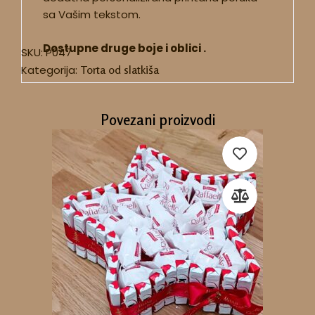
sa Vašim tekstom.
Dostupne druge boje i oblici .
SKU:
P047
Kategorija:
Torta od slatkiša
Povezani proizvodi