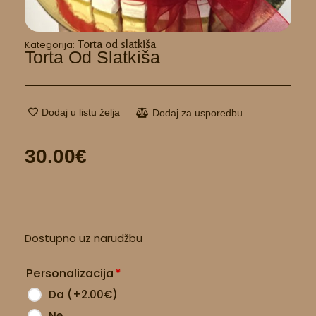
Torta od slatkiša
Kategorija:
Torta Od Slatkiša
Dodaj u listu želja
Dodaj za usporedbu
30.00
€
Torta
Dostupno uz narudžbu
od
slatkiša
Personalizacija
*
količina
Da
(
+2.00
€
)
Ne