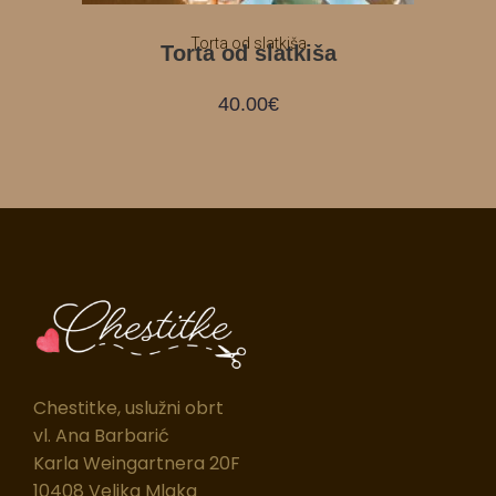
Torta od slatkiša
Torta od slatkiša
40.00
€
Chestitke, uslužni obrt
vl. Ana Barbarić
Karla Weingartnera 20F
10408 Velika Mlaka