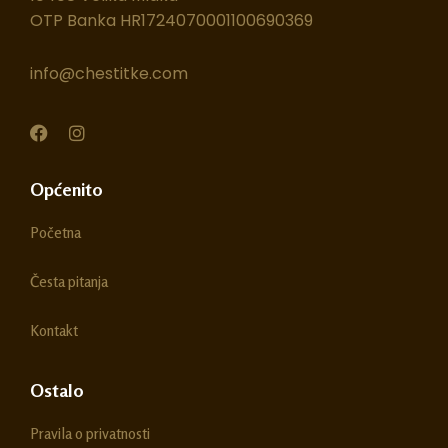
OTP Banka HR1724070001100690369
info@chestitke.com
F
I
a
n
c
s
e
t
Općenito
b
a
o
g
Početna
o
r
k
a
m
Česta pitanja
Kontakt
Ostalo
Pravila o privatnosti