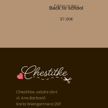
Pokloni za djecu
Back to school
37.00
€
Chestitke, uslužni obrt
vl. Ana Barbarić
Karla Weingartnera 20F