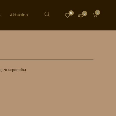
0
0
0
Aktualno
aj za usporedbu