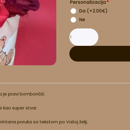
Personalizacija
*
Da
(
+2.00
€
)
Ne
lja je pravi bombončić.
ne kao super stvar.
rintana poruka sa tekstom po Vašoj želji,