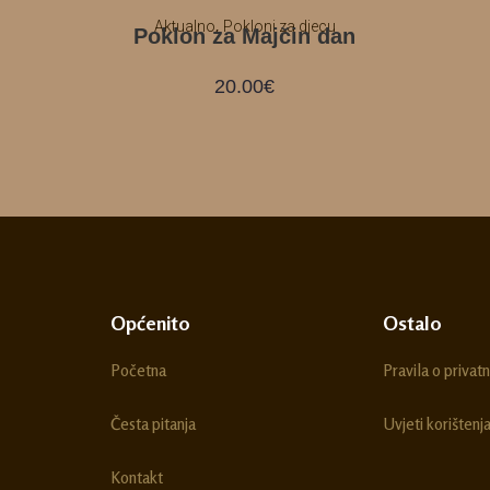
,
Aktualno
Pokloni za djecu
Poklon za Majčin dan
20.00
€
Općenito
Ostalo
Početna
Pravila o privatn
Česta pitanja
Uvjeti korištenj
Kontakt