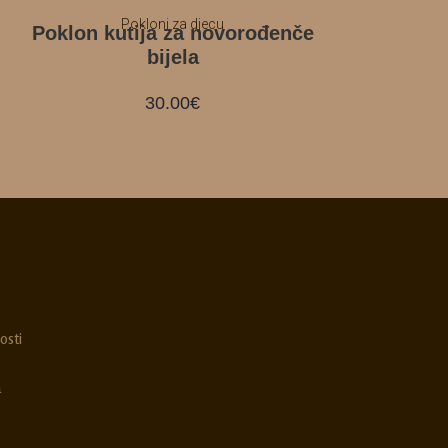
Pokloni za djecu
Poklon kutija za novorođenče
bijela
30.00
€
osti
a