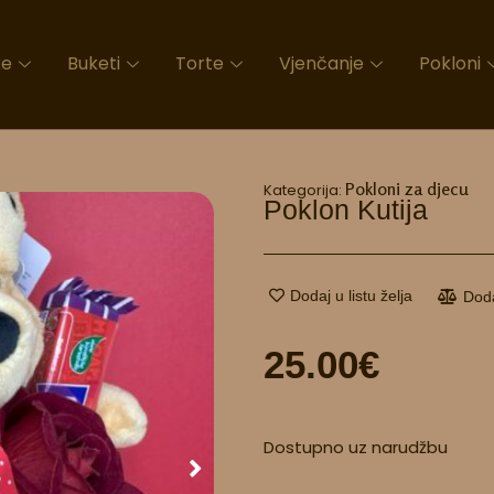
ke
Buketi
Torte
Vjenčanje
Pokloni
Pokloni za djecu
Kategorija:
Poklon Kutija
Dodaj u listu želja
Dod
25.00
€
Poklon
Dostupno uz narudžbu
kutija
količina