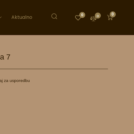
0
0
0
Aktualno
a 7
aj za usporedbu