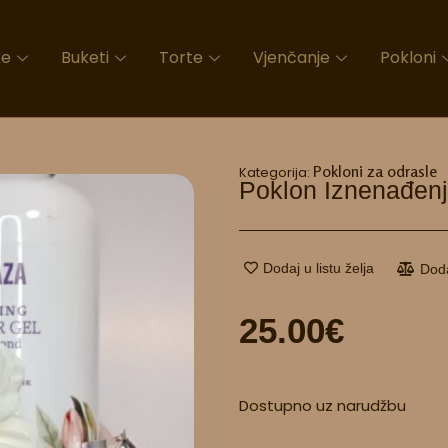
ke
Buketi
Torte
Vjenčanje
Pokloni
Pokloni za odrasle
Kategorija:
Poklon Iznenađenj
Dodaj u listu želja
Dod
25.00
€
Poklon
Dostupno uz narudžbu
iznenađenja
7