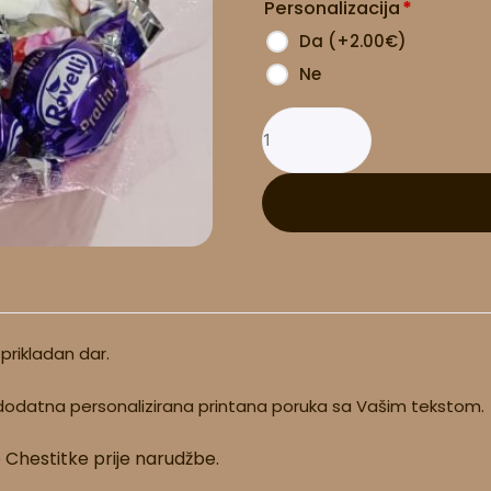
Personalizacija
*
količina
Da
(
+2.00
€
)
Ne
 prikladan dar.
dodatna personalizirana printana poruka sa Vašim tekstom.
e Chestitke prije narudžbe.