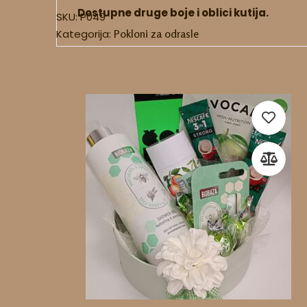
Dostupne druge boje i oblici kutija.
SKU:
P049
Kategorija:
Pokloni za odrasle