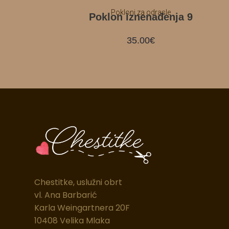
Pokloni za odrasle
Poklon iznenađenja 9
35.00
€
Chestitke, uslužni obrt
vl. Ana Barbarić
Karla Weingartnera 20F
10408 Velika Mlaka