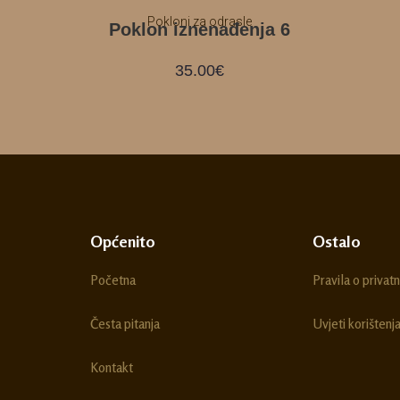
Pokloni za odrasle
Poklon iznenađenja 6
35.00
€
Općenito
Ostalo
Početna
Pravila o privatn
Česta pitanja
Uvjeti korištenj
Kontakt