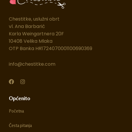
Chestitke, uslužni obrt
vl. Ana Barbarić
Karla Weingartnera 20F
10408 Velika Mlaka
OTP Banka HR1724070001100690369
info@chestitke.com
F
I
a
n
c
s
e
t
Općenito
b
a
o
g
Početna
o
r
k
a
m
Česta pitanja