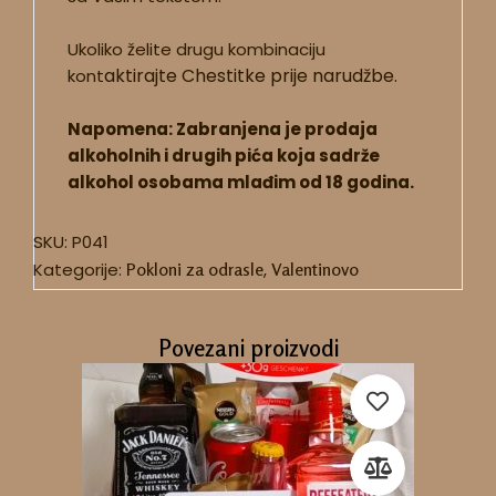
Ukoliko želite drugu kombinaciju
aktirajte Chestitke prije narudžbe.
kont
Napomena: Zabranjena je prodaja
alkoholnih i drugih pića koja sadrže
alkohol osobama mlađim od 18 godina.
SKU:
P041
Kategorije:
Pokloni za odrasle
,
Valentinovo
Povezani proizvodi