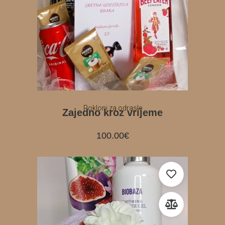
Pokloni za odrasle
Zajedno kroz vrijeme
100.00
€