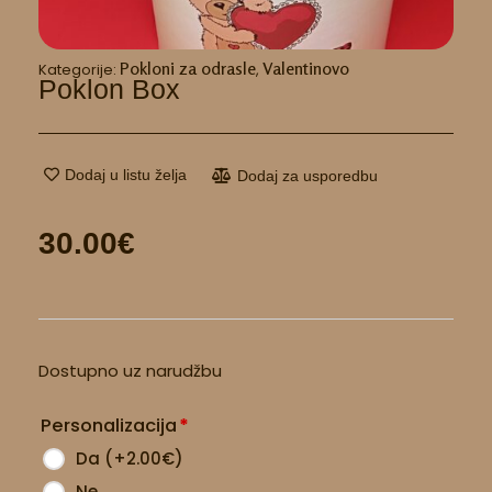
Pokloni za odrasle
Valentinovo
Kategorije:
,
Poklon Box
Dodaj u listu želja
Dodaj za usporedbu
30.00
€
Poklon
Dostupno uz narudžbu
box
količina
Personalizacija
*
Da
(
+2.00
€
)
Ne