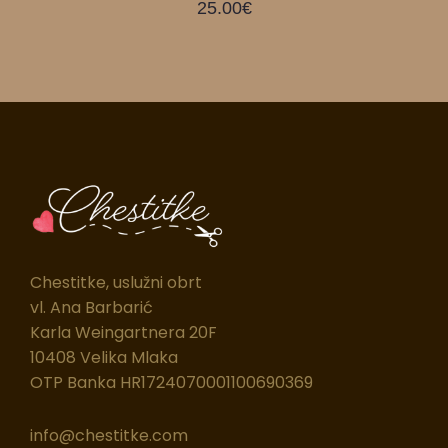
25.00
€
Chestitke, uslužni obrt
vl. Ana Barbarić
Karla Weingartnera 20F
10408 Velika Mlaka
OTP Banka HR1724070001100690369
info@chestitke.com