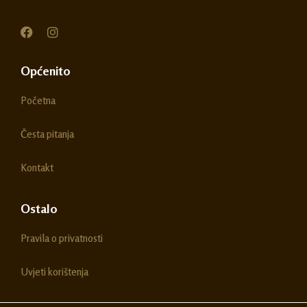
F
I
a
n
c
s
e
t
Općenito
b
a
o
g
Početna
o
r
k
a
m
Česta pitanja
Kontakt
Ostalo
Pravila o privatnosti
Uvjeti korištenja