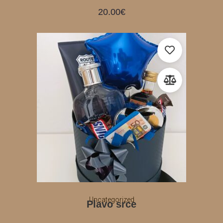
20.00
€
Uncategorized
Plavo srce