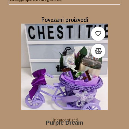
Povezani proizvodi
Uncategorized
Purple Dream