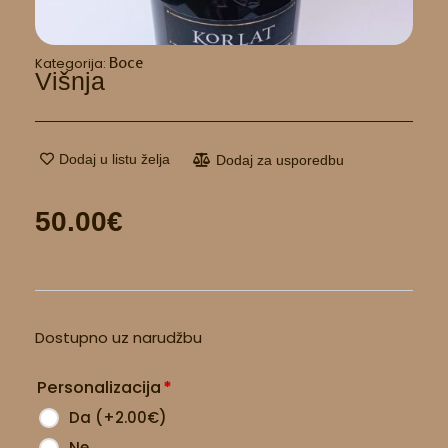
Boce
Kategorija:
Višnja
Dodaj u listu želja
Dodaj za usporedbu
50.00
€
Višnja
Dostupno uz narudžbu
količina
Personalizacija
*
Da
(
+2.00
€
)
Ne