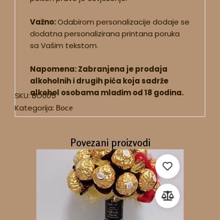
Važno:
Odabirom personalizacije dodaje se
dodatna personalizirana printana poruka
sa Vašim tekstom.
Napomena: Zabranjena je prodaja
alkoholnih i drugih pića koja sadrže
alkohol osobama mlađim od 18 godina.
SKU:
BO005
Kategorija:
Boce
Povezani proizvodi