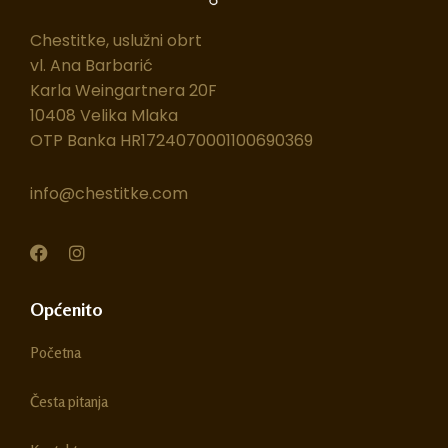
Chestitke, uslužni obrt
vl. Ana Barbarić
Karla Weingartnera 20F
10408 Velika Mlaka
OTP Banka HR1724070001100690369
info@chestitke.com
F
I
a
n
c
s
e
t
Općenito
b
a
o
g
Početna
o
r
k
a
m
Česta pitanja