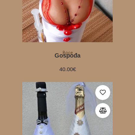
Boce
Gospođa
40.00
€