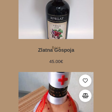
Boce
Zlatna Gospoja
45.00
€