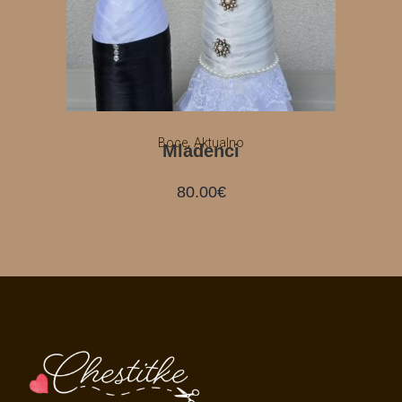
,
Boce
Aktualno
Mladenci
80.00
€