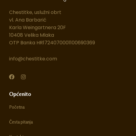
Chestitke, uslužni obrt
vl. Ana Barbarić
Karla Weingartnera 20F
10408 Velika Mlaka
OTP Banka HR1724070001100690369
info@chestitke.com
F
I
a
n
c
s
e
t
Općenito
b
a
o
g
Početna
o
r
k
a
m
Česta pitanja