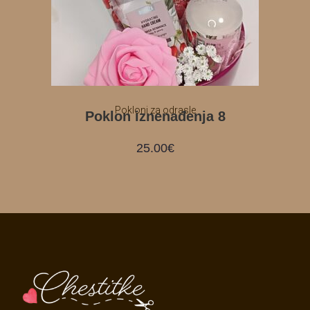
Pokloni za odrasle
Poklon iznenađenja 8
25.00
€