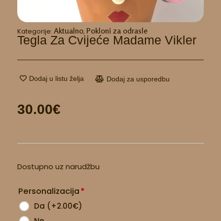
Aktualno
Pokloni za odrasle
Kategorije:
,
Tegla Za Cvijeće Madame Vikler
Dodaj u listu želja
Dodaj za usporedbu
30.00
€
Tegla
Dostupno uz narudžbu
za
cvijeće
Personalizacija
*
Madame
Vikler
Da
(
+2.00
€
)
količina
Ne