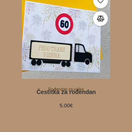
Rođendan za velike
Čestitka za rođendan
5.00
€