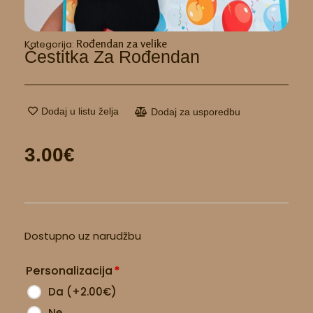
Rođendan za velike
Kategorija:
Čestitka Za Rođendan
Dodaj u listu želja
Dodaj za usporedbu
3.00
€
Čestitka
Dostupno uz narudžbu
za
rođendan
Personalizacija
*
količina
Da
(
+2.00
€
)
Ne