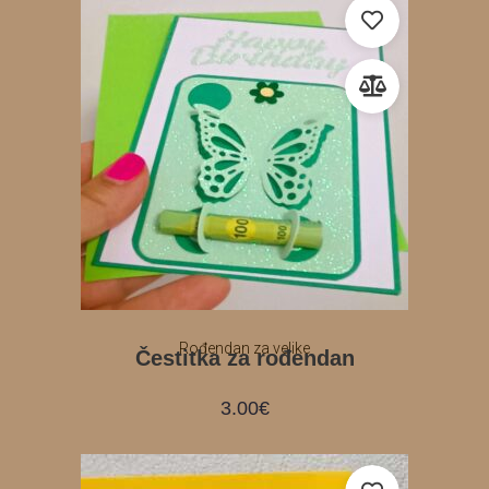
Rođendan za velike
Čestitka za rođendan
3.00
€