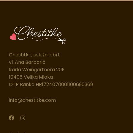
Chestitke, uslužni obrt
vl. Ana Barbarić
Karla Weingartnera 20F
10408 Velika Mlaka
OTP Banka HR1724070001100690369
info@chestitke.com
F
I
a
n
c
s