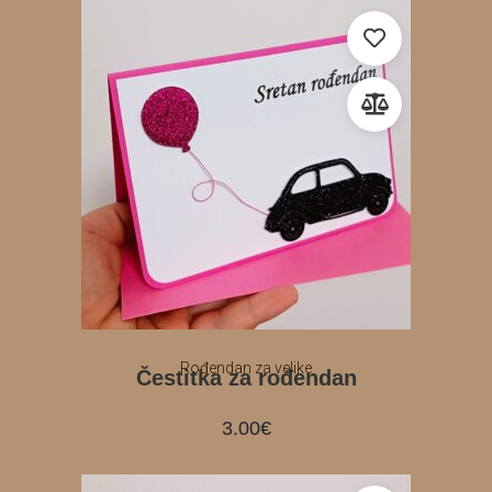
Rođendan za velike
Čestitka za rođendan
3.00
€