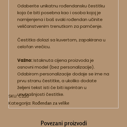
Odaberite unikatnu rođendansku čestitku
koja će biti posebna kao i osoba kojoj je
namijenjena i baš svaki rođendan učinite
veličanstvenim trenutkom za pamćenje.
Čestitka dolazi sa kuvertom, zapakirana u
celofan vrećicu.
Važno:
Istaknuta cijena proizvoda je
osnovni model (bez personalizacije).
Odabirom personalizacije dodaje se ime na
prvu stranu čestitke, a ukoliko dodate
željeni tekst isti će biti isprintan u
unutrašnjosti čestitke.
SKU:
C220
Kategorija:
Rođendan za velike
Povezani proizvodi