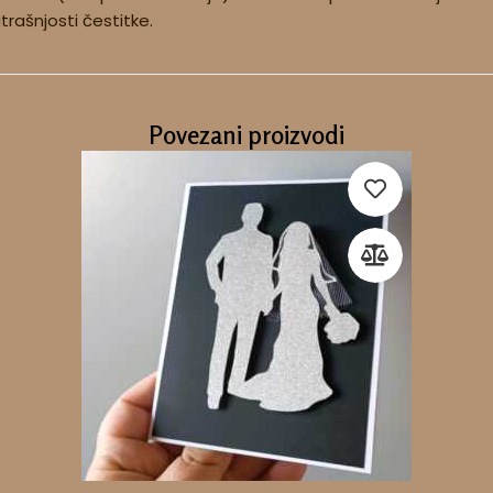
utrašnjosti čestitke.
Povezani proizvodi