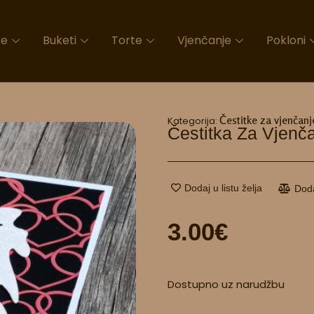
ke
Buketi
Torte
Vjenčanje
Pokloni
Čestitke za vjenčanj
Kategorija:
Čestitka Za Vjenč
Dodaj u listu želja
Dod
3.00
€
Čestitka
Dostupno uz narudžbu
za
vjenčanje