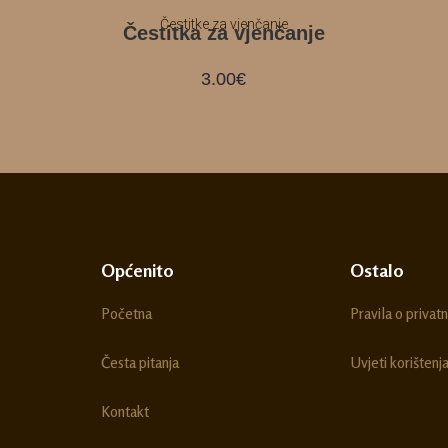
Čestitke za vjenčanje
Čestitka za vjenčanje
3.00
€
Općenito
Ostalo
Početna
Pravila o privatn
Česta pitanja
Uvjeti korištenj
Kontakt