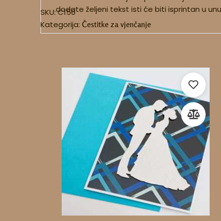
dodate željeni tekst isti će biti isprintan u un
SKU:
C156
Kategorija:
Čestitke za vjenčanje