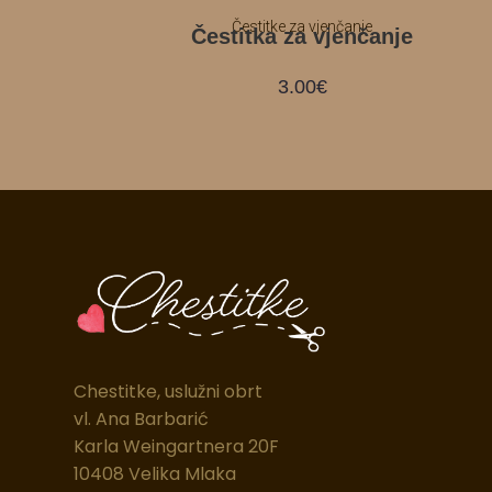
Čestitke za vjenčanje
Čestitka za vjenčanje
3.00
€
Chestitke, uslužni obrt
vl. Ana Barbarić
Karla Weingartnera 20F
10408 Velika Mlaka