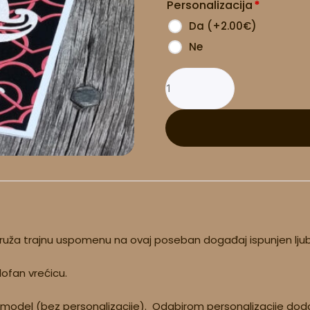
Personalizacija
*
količina
Da
(
+2.00
€
)
Ne
 pruža trajnu uspomenu na ovaj poseban događaj ispunjen ljub
lofan vrećicu.
 model (bez personalizacije). Odabirom personalizacije dodaj