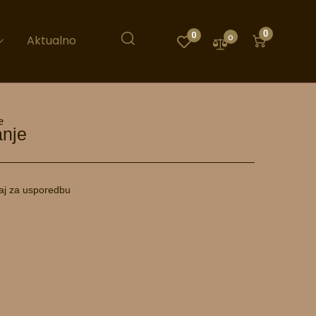
0
0
0
Aktualno
e
anje
aj za usporedbu